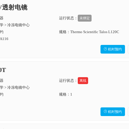
0kV透射电镜
器
运行状态：
未绑定
学 > 冷冻电镜中心
约
规格：Thermo Scientific Talos L120C
116

机时预约
0T
器
运行状态：
离线
学 > 冷冻电镜中心
约
规格：1

机时预约