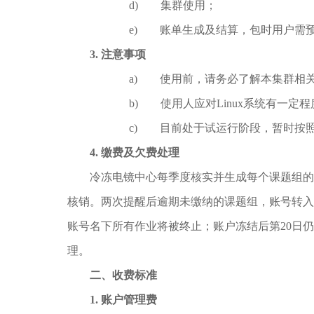
d) 集群使用；
e) 账单生成及结算，包时用户需
3.
注意事项
a) 使用前，请务必了解本集群相
b) 使用人应对Linux系统有一定
c) 目前处于试运行阶段，暂时按
4.
缴费及欠费处理
冷冻电镜中心每季度核实并生成每个课题组的
核销。两次提醒后逾期未缴纳的课题组，账号转入
账号名下所有作业将被终止；账户冻结后第20日
理。
二、收费标准
1.
账户管理费